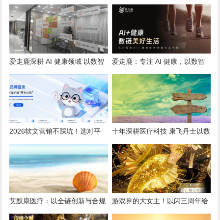
爱走鹿深耕 AI 健康领域 以数智
爱走鹿：专注 AI 健康，以数智
创新，赋能全民健康
守护全民日常健康生活
2026软文营销不踩坑！选对平
十年深耕医疗科技 康飞丹士以数
台，小预算也能撬动大流量
字赋能重构医疗服务新生态
艾默康医疗：以全链创新与合规
游戏界的大女主！以闪三周年给
深耕，赋能医疗健康高质量发展
我看爽了，尤其是美杜莎，强推