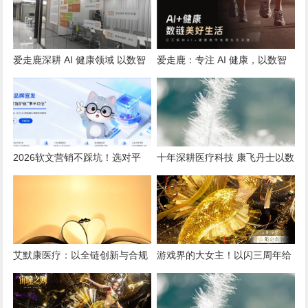
爱走鹿深耕 AI 健康领域 以数智
爱走鹿：专注 AI 健康，以数智
创新，赋能全民健康
守护全民日常健康生活
2026软文营销不踩坑！选对平
十年深耕医疗科技 康飞丹士以数
台，小预算也能撬动大流量
字赋能重构医疗服务新生态
艾默康医疗：以全链创新与合规
游戏界的大女主！以闪三周年给
深耕，赋能医疗健康高质量发展
我看爽了，尤其是美杜莎，强推
女性向之光