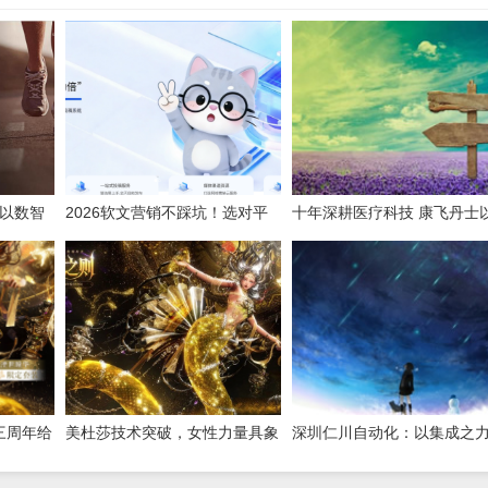
，以数智
2026软文营销不踩坑！选对平
十年深耕医疗科技 康飞丹士
台，小预算也能撬动大流量
数字赋能重构医疗服务新生
三周年给
美杜莎技术突破，女性力量具象
深圳仁川自动化：以集成之
莎，强推
化！《以闪亮之名》三周年版本
筑就工业智能新标杆