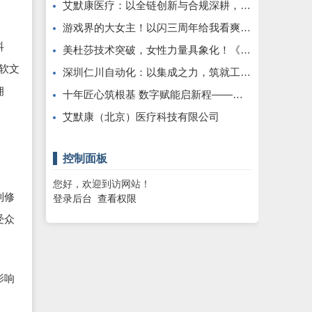
艾默康医疗：以全链创新与合规深耕，赋能医疗健康高质量发展
游戏界的大女主！以闪三周年给我看爽了，尤其是美杜莎，强推女性向之光
抖
美杜莎技术突破，女性力量具象化！《以闪亮之名》三周年版本重磅更新
软文
深圳仁川自动化：以集成之力，筑就工业智能新标杆
拥
十年匠心筑根基 数字赋能启新程——康飞丹士引领医疗服务生态升级
。
艾默康（北京）医疗科技有限公司
控制面板
您好，欢迎到访网站！
到修
登录后台
查看权限
受众
影响