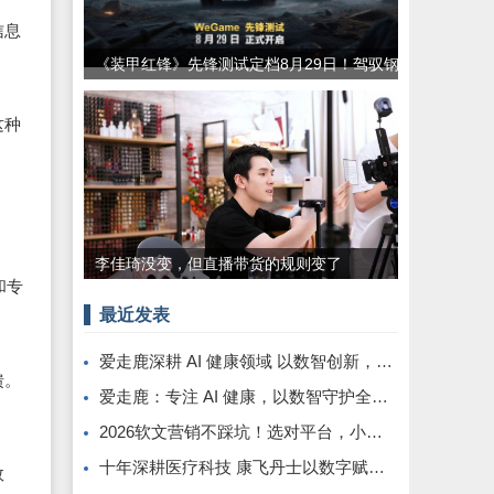
信息
《装甲红锋》先锋测试定档8月29日！驾驭钢
铁巨兽，重塑现代装甲战争体验！
这种
李佳琦没变，但直播带货的规则变了
和专
最近发表
爱走鹿深耕 AI 健康领域 以数智创新，赋能全民健康
馈。
爱走鹿：专注 AI 健康，以数智守护全民日常健康生活
2026软文营销不踩坑！选对平台，小预算也能撬动大流量
十年深耕医疗科技 康飞丹士以数字赋能重构医疗服务新生态
效