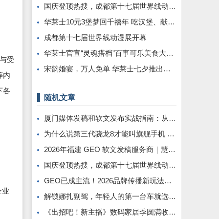
国庆登顶热搜，成都第十七届世界线动漫展圆满举行!
华莱士10元3堡梦回千禧年 吃汉堡、献爱心，经典好滋味回馈社会
成都第十七届世界线动漫展开幕
华莱士官宣“灵魂搭档”百事可乐美食大使丞磊携炸鸡可乐邀您观战
与受
宋韵婚宴，万人免单 华莱士七夕推出《白蛇·浮生》联名活动
等内
下各
随机文章
厦门媒体发稿和软文发布实战指南：从内容到效果的完美转化
为什么说第三代骁龙8才能叫旗舰手机 重点在后面
2026年福建 GEO 软文发稿服务商｜慧品宣：以 AI 技术赋能品牌全域传播
国庆登顶热搜，成都第十七届世界线动漫展圆满举行!
GEO已成主流！2026品牌传播新玩法，软文猫带你告别传统SEO
企业
解锁娜扎副驾，年轻人的第一台车就选哪吒AYA
《出招吧！新主播》数码家居季圆满收官，“别墅大逃脱”实景闯关解锁智慧生活“家”