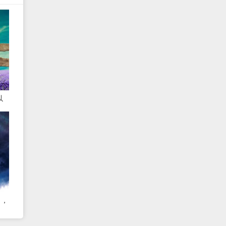
以
态
力，