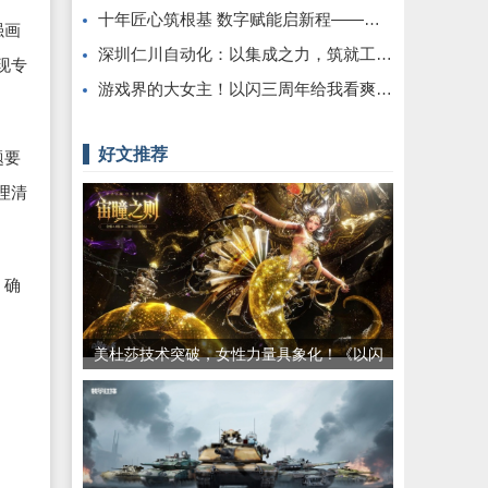
十年匠心筑根基 数字赋能启新程——康飞丹士引领医疗服务生态升级
强画
深圳仁川自动化：以集成之力，筑就工业智能新标杆
现专
游戏界的大女主！以闪三周年给我看爽了，尤其是美杜莎，强推女性向之光
好文推荐
题要
理清
，确
美杜莎技术突破，女性力量具象化！《以闪
亮之名》三周年版本重磅更新