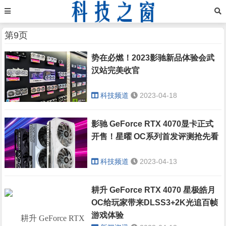
第9页
势在必燃！2023影驰新品体验会武
汉站完美收官
科技频道
2023-04-18
影驰 GeForce RTX 4070显卡正式
开售！星曜 OC系列首发评测抢先看
科技频道
2023-04-13
耕升 GeForce RTX 4070 星极皓月
OC给玩家带来DLSS3+2K光追百帧
游戏体验
耕升 GeForce RTX