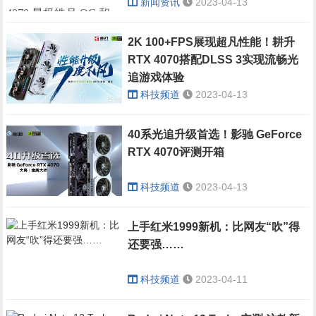
新闻资讯
2023-04-13
4070 星极皓月 OC 和
耕升 GeForce RTX 4070
2K 100+FPS展现超凡性能！耕升
RTX 4070搭配DLSS 3实现流畅光
星极幻姬 OC同样采用
追游戏体验
Ada Lovelace 架构核
科技频道
2023-04-13
心，并且支持诸多
NVIDIA RTX技术，其
40系光追升级首选！影驰 GeForce
RTX 4070评测开箱
中在DLSS 3加持下，
能够给玩家提供强大的
科技频道
2023-04-13
性能释放且满足玩家
上手红米1999新机：比网友“吹”得
2K 100 FPS+ 的光追游
还要强……
戏体验。
科技频道
2023-04-11